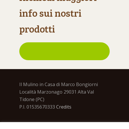
info sui nostri
prodotti
Contattaci
Il Mulino in Casa di Marco Bongiorni
Località Marzonago 29031 Alta Val
Tidone (PC)
P.I. 01535670333
Credits